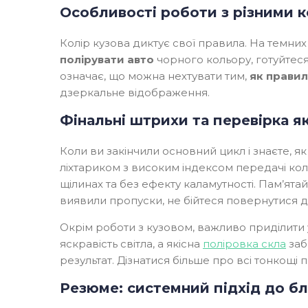
Особливості роботи з різними 
Колір кузова диктує свої правила. На темни
полірувати авто
чорного кольору, готуйтеся
означає, що можна нехтувати тим,
як правил
дзеркальне відображення.
Фінальні штрихи та перевірка я
Коли ви закінчили основний цикл і знаєте, я
ліхтариком з високим індексом передачі кол
щілинах та без ефекту каламутності. Пам’ята
виявили пропуски, не бійтеся повернутися 
Окрім роботи з кузовом, важливо приділити
яскравість світла, а якісна
поліровка скла
заб
результат. Дізнатися більше про всі тонкощ
Резюме: системний підхід до б