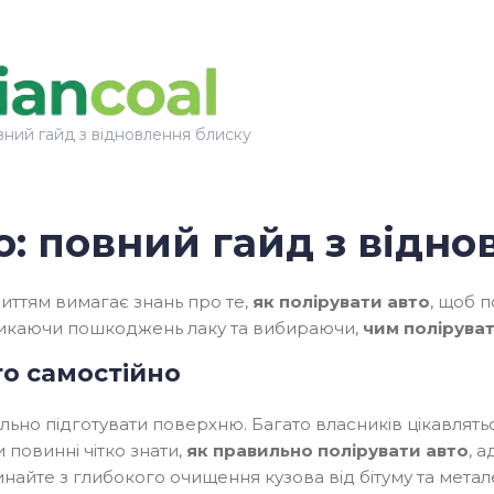
овний гайд з відновлення блиску
о: повний гайд з відн
ттям вимагає знань про те,
як полірувати авто
, щоб 
никаючи пошкоджень лаку та вибираючи,
чим полірува
то самостійно
ьно підготувати поверхню. Багато власників цікавлять
 повинні чітко знати,
як правильно полірувати авто
, 
инайте з глибокого очищення кузова від бітуму та мета