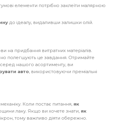
а гумові елементи потрібно заклеїти малярною
ину
до ідеалу, видаливши залишки олій.
ови на придбання витратних матеріалів.
начно полегшують це завдання. Отримайте
серед нашого асортименту, ви
ірувати авто
, використовуючи преміальні
механіку. Коли постає питання,
як
ощини лаку. Якщо ви хочете знати,
як
мікрон, тому важливо діяти обережно.