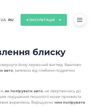
UA
RU
КОНСУЛЬТАЦІЯ
овлення блиску
повернути йому первісний вигляд. Важливо
ти авто
, залежно від глибини подряпин.
ся,
як полірувати авто
, не звертаючись до
адже порушення технології може призвести
левих вкраплень. Вирішуючи,
чим полірувати