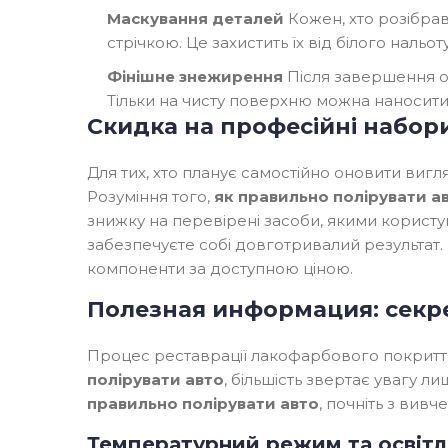
Маскування деталей
Кожен, хто розібра
стрічкою. Це захистить їх від білого нальот
Фінішне знежирення
Після завершення о
Тільки на чисту поверхню можна наносити 
Скидка на професійні набори
Для тих, хто планує самостійно оновити виг
Розуміння того,
як правильно полірувати а
знижку на перевірені засоби, якими корист
забезпечуєте собі довготривалий результат. 
компоненти за доступною ціною.
Полезная информация: секре
Процес реставрації лакофарбового покриття 
полірувати авто
, більшість звертає увагу 
правильно полірувати авто
, почніть з вив
Температурний режим та освіт