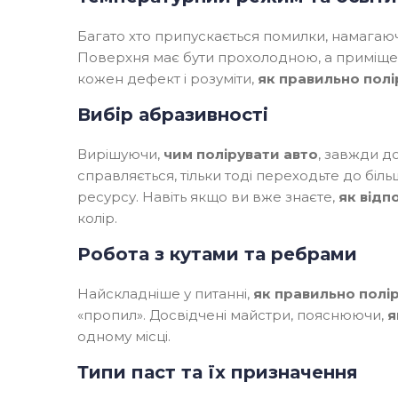
Багато хто припускається помилки, намагаюч
Поверхня має бути прохолодною, а приміще
кожен дефект і розуміти,
як правильно полі
Вибір абразивності
Вирішуючи,
чим полірувати авто
, завжди д
справляється, тільки тоді переходьте до біль
ресурсу. Навіть якщо ви вже знаєте,
як відп
колір.
Робота з кутами та ребрами
Найскладніше у питанні,
як правильно полі
«пропил». Досвідчені майстри, пояснюючи,
я
одному місці.
Типи паст та їх призначення