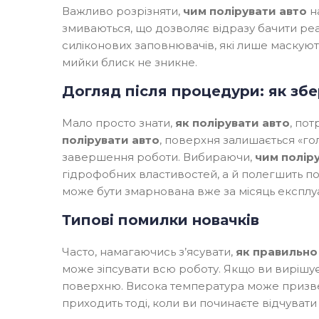
Важливо розрізняти,
чим полірувати авто
на
змиваються, що дозволяє відразу бачити ре
силіконових заповнювачів, які лише маскують
мийки блиск не зникне.
Догляд після процедури: як збе
Мало просто знати,
як полірувати авто
, пот
полірувати авто
, поверхня залишається «г
завершення роботи. Вибираючи,
чим полір
гідрофобних властивостей, а й полегшить по
може бути змарнована вже за місяць експлуа
Типові помилки новачків
Часто, намагаючись з’ясувати,
як правильно
може зіпсувати всю роботу. Якщо ви вирішу
поверхню. Висока температура може призвес
приходить тоді, коли ви починаєте відчуват