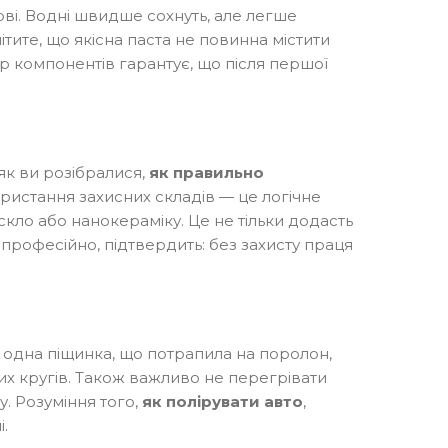
нові. Водні швидше сохнуть, але легше
мітите, що якісна паста не повинна містити
ір компонентів гарантує, що після першої
 як ви розібралися,
як правильно
истання захисних складів — це логічне
 скло або нанокераміку. Це не тільки додасть
професійно, підтвердить: без захисту праця
ть одна піщинка, що потрапила на поролон,
них кругів. Також важливо не перегрівати
. Розуміння того,
як полірувати авто
,
.