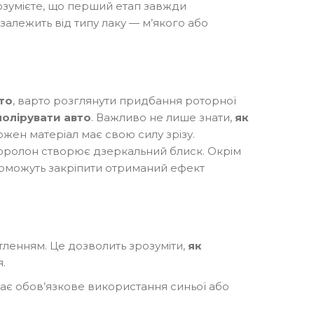
розумієте, що перший етап завжди
, залежить від типу лаку — м’якого або
то
, варто розглянути придбання роторної
полірувати авто
. Важливо не лише знати,
як
Кожен матеріал має свою силу зрізу.
оролон створює дзеркальний блиск. Окрім
поможуть закріпити отриманий ефект
ітленням. Це дозволить зрозуміти,
як
.
чає обов’язкове використання синьої або