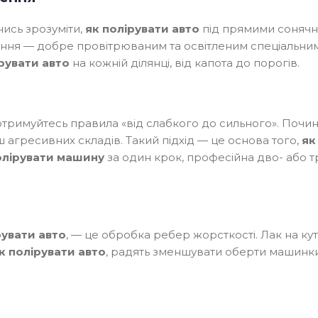
ись зрозуміти,
як полірувати авто
під прямими сонячн
ння — добре провітрюваним та освітленим спеціальни
рувати авто
на кожній ділянці, від капота до порогів.
отримуйтесь правила «від слабкого до сильного». Почин
Ваше ім'я
ш агресивних складів. Такий підхід — це основа того,
як
олірувати машину
за один крок, професійна дво- або 
Ваш телефон
рувати авто
, — це обробка ребер жорсткості. Лак на ку
Ваше місто
к полірувати авто
, радять зменшувати оберти машинки 