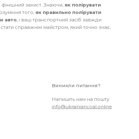
 фінішний захист. Знаючи,
як полірувати
розуміння того,
як правильно полірувати
и авто
, і ваш транспортний засіб завжди
м стати справжнім майстром, який точно знає,
Виникли питання?
Напишіть нам на пошту
info@ukrainiancoal.online