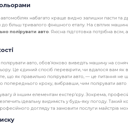
кольорами
х автомобілях набагато краще видно залишки пасти та др
 до більш тривалого фінішного етапу. На світлих машин
ьно полірувати авто
. Якісна підготовка потрібна всім
кості
к полірувати авто, обов’язково виведіть машину на соня
ьору. Це єдиний спосіб перевірити, чи вдалося вам як 
йте, що як правильно полірувати авто, — це питання не ш
до попереднього кроку, вибравши, чим полірувати авто
 увагу й іншим елементам екстер’єру. Зокрема, профес
езпечить ідеальну видимість у будь-яку погоду. Такий 
і професійного догляду та замовити послуги майстрів м
лиску