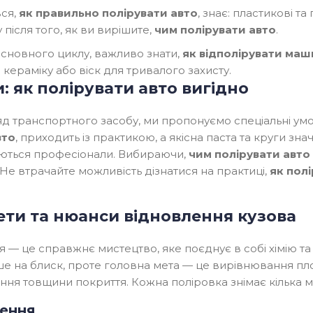
вся,
як правильно полірувати авто
, знає: пластикові т
у після того, як ви вирішите,
чим полірувати авто
.
сновного циклу, важливо знати,
як відполірувати маш
кераміку або віск для тривалого захисту.
: як полірувати авто вигідно
ляд транспортного засобу, ми пропонуємо спеціальні ум
вто
, приходить із практикою, а якісна паста та круги з
уються професіонали. Вибираючи,
чим полірувати авто
Не втрачайте можливість дізнатися на практиці,
як пол
ти та нюанси відновлення кузова
— це справжнє мистецтво, яке поєднує в собі хімію та 
лише на блиск, проте головна мета — це вирівнювання пл
чення товщини покриття. Кожна поліровка знімає кілька 
лення