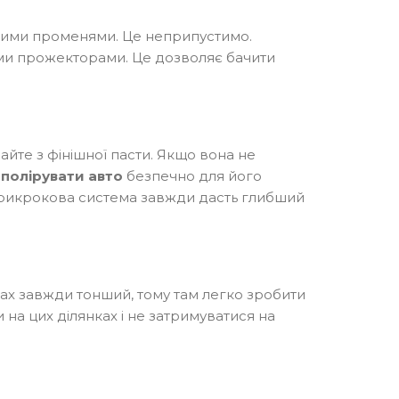
ими променями. Це неприпустимо.
ми прожекторами. Це дозволяє бачити
айте з фінішної пасти. Якщо вона не
 полірувати авто
безпечно для його
трикрокова система завжди дасть глибший
тах завжди тонший, тому там легко зробити
на цих ділянках і не затримуватися на