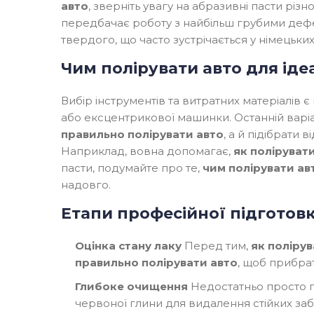
авто
, зверніть увагу на абразивні пасти різн
передбачає роботу з найбільш грубими деф
твердого, що часто зустрічається у німецьких
Чим полірувати авто для іде
Вибір інструментів та витратних матеріалів 
або ексцентрикової машинки. Останній варіан
правильно полірувати авто
, а й підібрати 
Наприклад, вовна допомагає,
як поліруват
пасти, подумайте про те,
чим полірувати ав
надовго.
Етапи професійної підготов
Оцінка стану лаку
Перед тим,
як полірув
правильно полірувати авто
, щоб прибра
Глибоке очищення
Недостатньо просто п
червоної глини для видалення стійких за