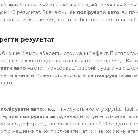
 різних етапах. Існують пасти на водній та масляній ос
альний результат. Вивчаючи,
як полірувати авто
, ви по
 подряпини, а не видаляють їх. Тільки правильний підб
регти результат
рібно ще й вміти зберегти отриманий ефект. Після того,
олою» і вразливою до навколишнього середовища. Викор
увати авто
на етапі консервації, зверніть увагу на рідке
дальші мийки. Кожен, хто зрозумів,
як полірувати авто
тації.
 полірувати авто
, люди ігнорують чистоту кругів. Наві
єте,
чим полірувати авто
, завжди купуйте кілька запас
ти до деформації пластикових деталей або здуття лаку
и опір машинки та контролювати натиск на кожному етапі