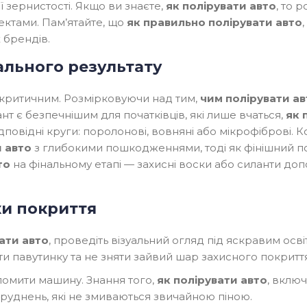
ої зернистості. Якщо ви знаєте,
як полірувати авто
, то 
ектами. Пам’ятайте, що
як правильно полірувати авто
 брендів.
ального результату
є критичним. Розмірковуючи над тим,
чим полірувати ав
т є безпечнішим для початківців, які лише вчаться,
як 
відповідні круги: поролонові, вовняні або мікрофіброві. 
и авто
з глибокими пошкодженнями, тоді як фінішний п
то
на фінальному етапі — захисні воски або силанти до
ки покриття
ати авто
, проведіть візуальний огляд під яскравим осв
ти павутинку та не зняти зайвий шар захисного покриття
омити машину. Знання того,
як полірувати авто
, вклю
бруднень, які не змиваються звичайною піною.