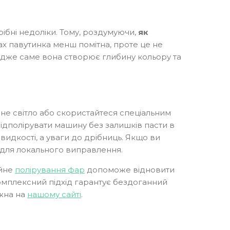
ібні недоліки. Тому, роздумуючи,
як
ах павутинка менш помітна, проте це не
, адже саме вона створює глибину кольору та
чне світло або скористайтеся спеціальним
відполірувати машину без залишків пасти в
видкості, а уваги до дрібниць. Якщо ви
 для локального виправлення.
ійне
полірування фар
допоможе відновити
комплексний підхід гарантує бездоганний
ожна на
нашому сайті
.