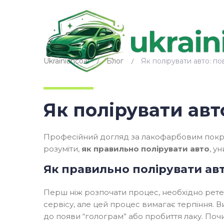
Ukrainiancoal
Блог
Як полірувати авто: п
Як полірувати авт
Професійний догляд за лакофарбовим покри
розуміти,
як правильно полірувати авто
, у
Як правильно полірувати ав
Перш ніж розпочати процес, необхідно ретел
сервісу, але цей процес вимагає терпіння. Ви
до появи “голограм” або пробиття лаку. Поч